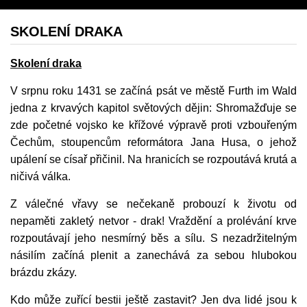
SKOLENÍ DRAKA
Skolení draka
V srpnu roku 1431 se začíná psát ve městě Furth im Wald
jedna z krvavých kapitol světových dějin: Shromažďuje se
zde početné vojsko ke křížové výpravě proti vzbouřeným
Čechům, stoupencům reformátora Jana Husa, o jehož
upálení se císař přičinil. Na hranicích se rozpoutává krutá a
ničivá válka.
Z válečné vřavy se nečekaně probouzí k životu od
nepaměti zakletý netvor - drak! Vraždění a prolévání krve
rozpoutávají jeho nesmírný běs a sílu. S nezadržitelným
násilím začíná plenit a zanechává za sebou hlubokou
brázdu zkázy.
Kdo může zuřící bestii ještě zastavit? Jen dva lidé jsou k