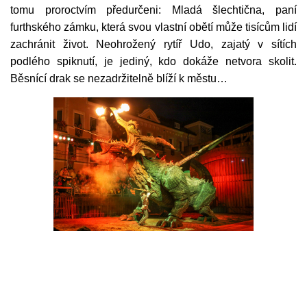
tomu proroctvím předurčeni: Mladá šlechtična, paní
furthského zámku, která svou vlastní obětí může tisícům lidí
zachránit život. Neohrožený rytíř Udo, zajatý v sítích
podlého spiknutí, je jediný, kdo dokáže netvora skolit.
Běsnící drak se nezadržitelně blíží k městu…