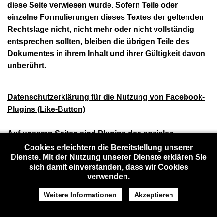
diese Seite verwiesen wurde. Sofern Teile oder
einzelne Formulierungen dieses Textes der geltenden
Rechtslage nicht, nicht mehr oder nicht vollständig
entsprechen sollten, bleiben die übrigen Teile des
Dokumentes in ihrem Inhalt und ihrer Gültigkeit davon
unberührt.
Datenschutzerklärung für die Nutzung von Facebook-
Plugins (Like-Button)
Auf unseren Seiten sind Plugins des sozialen
Netzwerks Facebook, 1601 South California Avenue,
Cookies erleichtern die Bereitstellung unserer
Dienste. Mit der Nutzung unserer Dienste erklären Sie
Palo Alto, CA 94304, USA integriert. Die Facebook-
sich damit einverstanden, dass wir Cookies
Plugins erkennen Sie an dem Facebook-Logo oder
verwenden.
dem "Like-Button" ("Gefällt mir") auf unserer Seite.
Eine Übersicht über die Facebook-Plugins finden Sie
Weitere Informationen
Akzeptieren
hier:
http://developers.facebook.com/docs/plugins/