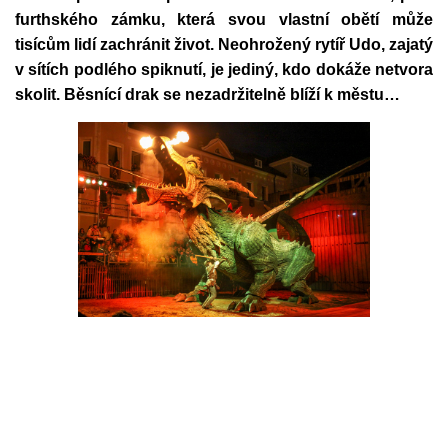
furthského zámku, která svou vlastní obětí může
tisícům lidí zachránit život. Neohrožený rytíř Udo, zajatý
v sítích podlého spiknutí, je jediný, kdo dokáže netvora
skolit. Běsnící drak se nezadržitelně blíží k městu…