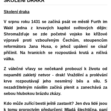
SKOLENÍ DRAKA
Skolení draka
V srpnu roku 1431 se začíná psát ve městě Furth im
Wald jedna z krvavých kapitol světových dějin:
Shromažďuje se zde početné vojsko ke křížové
výpravě proti vzbouřeným Čechům, stoupencům
reformátora Jana Husa, o jehož upálení se císař
přičinil. Na hranicích se rozpoutává krutá a ničivá
válka.
Z válečné vřavy se nečekaně probouzí k životu od
nepaměti zakletý netvor - drak! Vraždění a prolévání
krve rozpoutávají jeho nesmírný běs a sílu. S
nezadržitelným násilím začíná plenit a zanechává za
sebou hlubokou brázdu zkázy.
Kdo může zuřící bestii ještě zastavit? Jen dva lidé jsou
k tomu proroctvím předurčeni: Mladá šlechtična, paní