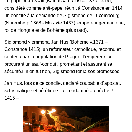
Le pape Jean XXIII (Baldassare Cossa 1370-1419),
considéré comme anti-pape, réunit à Constance en 1414
un concile à la demande de Sigismond de Luxembourg
(Nuremberg 1368 - Moravie 1437), empereur germanique,
roi de Hongrie et de Bohème (plus tard).
Sigismond y emmena Jan Hus (Bohème v.1371 –
Constance 1415), un réformateur catholique, reconnu et
soutenu par la population de Prague, l’empereur lui
procurant un sauf-conduit, promettant et assurant sa
sécurité.Il n’en fut rien, Sigismond renia ses promesses.
Jan Hus, lors de ce concile, déclaré coupable d’apostat,
schismatique et hérétique, fut condamné au bûcher ! –
1415 –