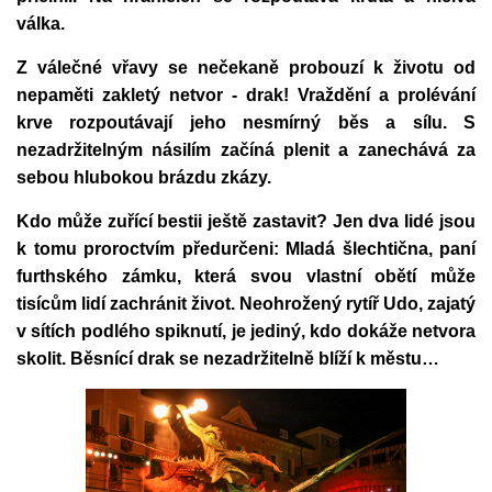
válka.
Z válečné vřavy se nečekaně probouzí k životu od
nepaměti zakletý netvor - drak! Vraždění a prolévání
krve rozpoutávají jeho nesmírný běs a sílu. S
nezadržitelným násilím začíná plenit a zanechává za
sebou hlubokou brázdu zkázy.
Kdo může zuřící bestii ještě zastavit? Jen dva lidé jsou
k tomu proroctvím předurčeni: Mladá šlechtična, paní
furthského zámku, která svou vlastní obětí může
tisícům lidí zachránit život. Neohrožený rytíř Udo, zajatý
v sítích podlého spiknutí, je jediný, kdo dokáže netvora
skolit. Běsnící drak se nezadržitelně blíží k městu…