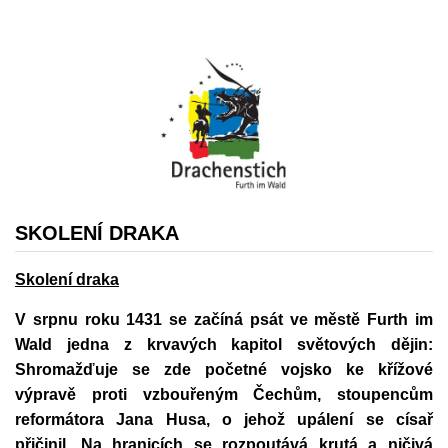
SKOLENÍ DRAKA
Skolení draka
V srpnu roku 1431 se začíná psát ve městě Furth im
Wald jedna z krvavých kapitol světových dějin:
Shromažďuje se zde početné vojsko ke křížové
výpravě proti vzbouřeným Čechům, stoupencům
reformátora Jana Husa, o jehož upálení se císař
přičinil. Na hranicích se rozpoutává krutá a ničivá